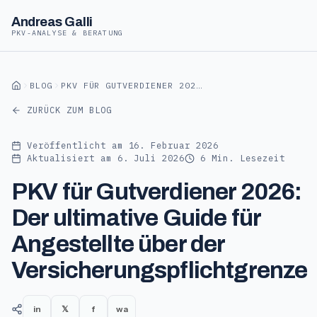
Andreas Galli
PKV-ANALYSE & BERATUNG
Andreas Galli
BLOG
PKV FÜR GUTVERDIENER 2026: DER ULTIMATIVE GUIDE FÜR ANGESTELLTE ÜBER DER VERSICHERUNGSPFLICHTGRENZE
ZURÜCK ZUM BLOG
Veröffentlicht am
16. Februar 2026
Aktualisiert am
6. Juli 2026
6
Min. Lesezeit
PKV für Gutverdiener 2026:
Der ultimative Guide für
Angestellte über der
Versicherungspflichtgrenze
in
𝕏
f
wa