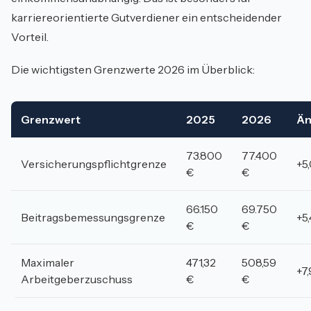
karriereorientierte Gutverdiener ein entscheidender
Vorteil.
Die wichtigsten Grenzwerte 2026 im Überblick:
Grenzwert
2025
2026
Än
73.800
77.400
Versicherungspflichtgrenze
+5
€
€
66.150
69.750
Beitragsbemessungsgrenze
+5
€
€
Maximaler
471,32
508,59
+7
Arbeitgeberzuschuss
€
€